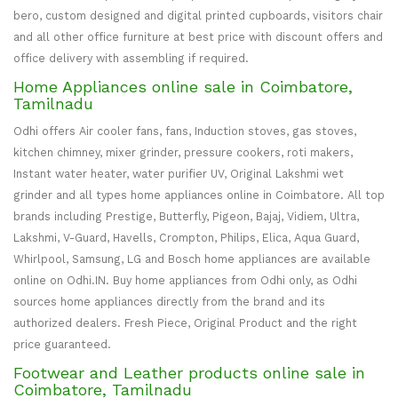
bero, custom designed and digital printed cupboards, visitors chair
and all other office furniture at best price with discount offers and
office delivery with assembling if required.
Home Appliances online sale in Coimbatore,
Tamilnadu
Odhi offers Air cooler fans, fans, Induction stoves, gas stoves,
kitchen chimney, mixer grinder, pressure cookers, roti makers,
Instant water heater, water purifier UV, Original Lakshmi wet
grinder and all types home appliances online in Coimbatore. All top
brands including Prestige, Butterfly, Pigeon, Bajaj, Vidiem, Ultra,
Lakshmi, V-Guard, Havells, Crompton, Philips, Elica, Aqua Guard,
Whirlpool, Samsung, LG and Bosch home appliances are available
online on Odhi.IN. Buy home appliances from Odhi only, as Odhi
sources home appliances directly from the brand and its
authorized dealers. Fresh Piece, Original Product and the right
price guaranteed.
Footwear and Leather products online sale in
Coimbatore, Tamilnadu