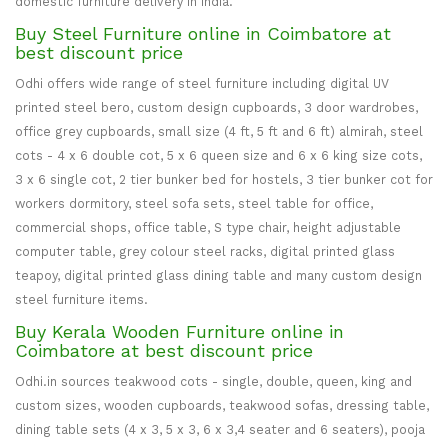
domestic furniture delivery in India.
Buy Steel Furniture online in Coimbatore at
best discount price
Odhi offers wide range of steel furniture including digital UV
printed steel bero, custom design cupboards, 3 door wardrobes,
office grey cupboards, small size (4 ft, 5 ft and 6 ft) almirah, steel
cots - 4 x 6 double cot, 5 x 6 queen size and 6 x 6 king size cots,
3 x 6 single cot, 2 tier bunker bed for hostels, 3 tier bunker cot for
workers dormitory, steel sofa sets, steel table for office,
commercial shops, office table, S type chair, height adjustable
computer table, grey colour steel racks, digital printed glass
teapoy, digital printed glass dining table and many custom design
steel furniture items.
Buy Kerala Wooden Furniture online in
Coimbatore at best discount price
Odhi.in sources teakwood cots - single, double, queen, king and
custom sizes, wooden cupboards, teakwood sofas, dressing table,
dining table sets (4 x 3, 5 x 3, 6 x 3,4 seater and 6 seaters), pooja