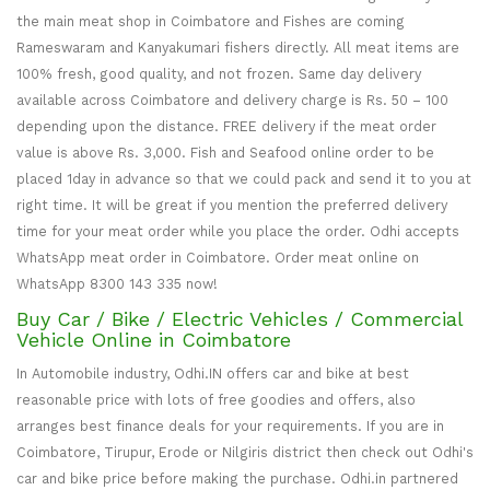
the main meat shop in Coimbatore and Fishes are coming
Rameswaram and Kanyakumari fishers directly. All meat items are
100% fresh, good quality, and not frozen. Same day delivery
available across Coimbatore and delivery charge is Rs. 50 – 100
depending upon the distance. FREE delivery if the meat order
value is above Rs. 3,000. Fish and Seafood online order to be
placed 1day in advance so that we could pack and send it to you at
right time. It will be great if you mention the preferred delivery
time for your meat order while you place the order. Odhi accepts
WhatsApp meat order in Coimbatore. Order meat online on
WhatsApp 8300 143 335 now!
Buy Car / Bike / Electric Vehicles / Commercial
Vehicle Online in Coimbatore
In Automobile industry, Odhi.IN offers car and bike at best
reasonable price with lots of free goodies and offers, also
arranges best finance deals for your requirements. If you are in
Coimbatore, Tirupur, Erode or Nilgiris district then check out Odhi's
car and bike price before making the purchase. Odhi.in partnered