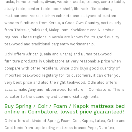
racks, home temples, diwan, wooden cradle, teapoy, centre table,
study table, center table, book shelf, file rack, file cabinet,
multipurpose racks, kitchen cabinets and all types of custom
wooden furnitures from Kerala, a Gods Own Country, particularly
from Thrissur, Palakkad, Malapuram, Kozhikode and Nilambur
regions. These regions in Kerala are known for its good quality
teakwood and traditional carpentry workmanship.
Odhi offers African (Benin and Ghana) and Burma teakwood
furniture products in Coimbatore at very reasonable price when
compare with other retailers. Since Odhi buys good quantity of
imported teakwood regularly for its customers, it can offer you
very best price and also the right teakwood. Odhi also offers
acacia, mahogany and rubberwood furniture in Coimbatore. This is
to cater to the economy and commercial segments
Buy Spring / Coir / Foam / Kapok mattress bed
online in Coimbatore, lowest price guaranteed!
Odhi offers all kinds of Spring, Foam, Coir, Kapok, Latex, Ortho and
Cool beds from top leading mattress brands Peps, Duroflex,