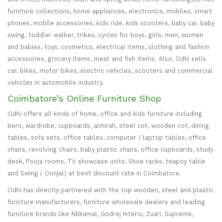
furniture collections, home appliances, electronics, mobiles, smart
phones, mobile accessories, kids ride, kids scooters, baby car, baby
swing, toddler walker, trikes, cycles for boys, girls, men, women
and babies, toys, cosmetics, electrical items, clothing and fashion
accessories, grocery items, meat and fish items. Also, Odhi sells
car, bikes, motor bikes, electric vehicles, scooters and commercial
vehicles in automobile industry.
Coimbatore’s Online Furniture Shop
Odhi offers all kinds of home, office and kids furniture including
bero, wardrobe, cupboards, almirah, steel cot, wooden cot, dining
tables, sofa sets, office tables, computer / laptop tables, office
chairs, revolving chairs, baby plastic chairs, office cupboards, study
desk, Pooja rooms, TV showcase units, Shoe racks, teapoy table
and Swing ( Oonjal) at best discount rate in Coimbatore.
Odhi has directly partnered with the top wooden, steel and plastic
furniture manufacturers, furniture wholesale dealers and leading
furniture brands like Nilkamal, Godrej Interio, Zuari, Supreme,