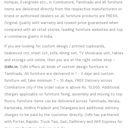
Hompac, Evergreen etc., in Coimbatore, Tamilnadu and all furniture
items are delivered directly from the respective manufacturers or
brand or authorised dealers so all furniture products are FRESH,
Original Quality with warranty and lowest price guaranteed when
compared with all retail stores, leading furniture websites and top
e-commerce giants in India.
If you are looking for custom design / printed cupboards,
teakwood cot, steel cot, sofa, dining set, TV showcase unit, tables
and storage unit online, then you are at the right online shop -
Odhi.in
. Odhi offers all kinds of custom design furniture in
Tamilnadu. All furniture are delivered in 1 - 3 days and custom
furniture will take minimum 7 – 10 days. FREE Delivery across
Coimbatore city if the order value is above Rs. 10,000. Additional
charges applicable on furniture fixing, assembly and moving to top
floors. Furniture items can be delivered across Tamilnadu, Kerala,
Karnataka, Andhra Pradesh and Telangana and additional delivery
charges to be paid by the customer directly. Odhi has partnered
with Porter, Rapido, Truck Taxi, Gati, Delhivery and AKR Express for