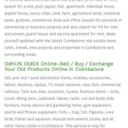
search for a site, plot, layout, flat, apartment, individual home,
duplex house, luxury villas, land, farm, agriculture lands, industrial
lands, godown, commercial shop and office spaces for personal or
commercial or business purpose and also search for PG for men
and women, guest house and service apartment for rent. Keep
yourself updated with the latest Coimbatore real estate news,
rates, trends, new projects and properties in Coimbatore and
surrounding areas.
Odhi.IN OldEX Online–Sell / Buy / Exchange
Your Old Products Online in Coimbatore
Sell your old / used electronics items, mobiles, accessories,
tablet, desktop, laptop, TV, music systems, cars, SUV, commercial
vehicles, Tata Ace, bike, scooters, Cycles, furniture items – Sofa,
couch, dining sets, cupboard, tables, racks, cot and beds, kids
furniture, home decors and gardening items, gym equipment,
sports and fitness equipment, Pets – Dog, Cat, Pigeons, Love
Birds, Fishes and aquarium, musical instruments, books and all
other items online in Coimbatore. This service is only for