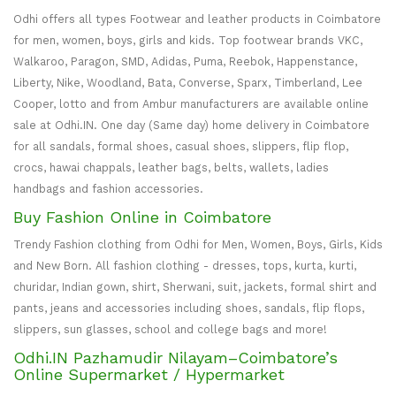
Odhi offers all types Footwear and leather products in Coimbatore
for men, women, boys, girls and kids. Top footwear brands VKC,
Walkaroo, Paragon, SMD, Adidas, Puma, Reebok, Happenstance,
Liberty, Nike, Woodland, Bata, Converse, Sparx, Timberland, Lee
Cooper, lotto and from Ambur manufacturers are available online
sale at Odhi.IN. One day (Same day) home delivery in Coimbatore
for all sandals, formal shoes, casual shoes, slippers, flip flop,
crocs, hawai chappals, leather bags, belts, wallets, ladies
handbags and fashion accessories.
Buy Fashion Online in Coimbatore
Trendy Fashion clothing from Odhi for Men, Women, Boys, Girls, Kids
and New Born. All fashion clothing - dresses, tops, kurta, kurti,
churidar, Indian gown, shirt, Sherwani, suit, jackets, formal shirt and
pants, jeans and accessories including shoes, sandals, flip flops,
slippers, sun glasses, school and college bags and more!
Odhi.IN Pazhamudir Nilayam–Coimbatore’s
Online Supermarket / Hypermarket