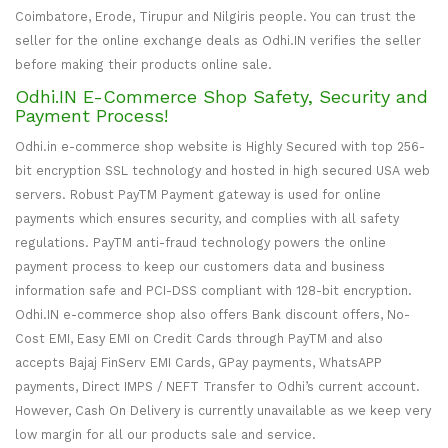
Coimbatore, Erode, Tirupur and Nilgiris people. You can trust the
seller for the online exchange deals as Odhi.IN verifies the seller
before making their products online sale.
Odhi.IN E-Commerce Shop Safety, Security and
Payment Process!
Odhi.in e-commerce shop website is Highly Secured with top 256-
bit encryption SSL technology and hosted in high secured USA web
servers. Robust PayTM Payment gateway is used for online
payments which ensures security, and complies with all safety
regulations. PayTM anti-fraud technology powers the online
payment process to keep our customers data and business
information safe and PCI-DSS compliant with 128-bit encryption.
Odhi.IN e-commerce shop also offers Bank discount offers, No-
Cost EMI, Easy EMI on Credit Cards through PayTM and also
accepts Bajaj FinServ EMI Cards, GPay payments, WhatsAPP
payments, Direct IMPS / NEFT Transfer to Odhi’s current account.
However, Cash On Delivery is currently unavailable as we keep very
low margin for all our products sale and service.