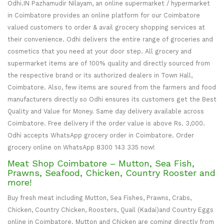
Odhi.IN Pazhamudir Nilayam, an online supermarket / hypermarket
in Coimbatore provides an online platform for our Coimbatore
valued customers to order & avail grocery shopping services at
their convenience. Odhi delivers the entire range of groceries and
cosmetics that you need at your door step. All grocery and
supermarket items are of 100% quality and directly sourced from
the respective brand or its authorized dealers in Town Hall,
Coimbatore. Also, few items are soured from the farmers and food
manufacturers directly so Odhi ensures its customers get the Best
Quality and Value for Money. Same day delivery available across
Coimbatore. Free delivery if the order value is above Rs. 3,000.
Odhi accepts WhatsApp grocery order in Coimbatore. Order
grocery online on WhatsApp 8300 143 335 now!
Meat Shop Coimbatore – Mutton, Sea Fish,
Prawns, Seafood, Chicken, Country Rooster and
more!
Buy fresh meat including Mutton, Sea Fishes, Prawns, Crabs,
Chicken, Country Chicken, Roosters, Quail (Kadai)and Country Eggs
online in Coimbatore. Mutton and Chicken are coming directly from