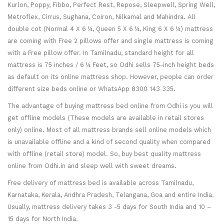
Kurlon, Poppy, Fibbo, Perfect Rest, Repose, Sleepwell, Spring Well,
Metroflex, Cirrus, Sughana, Coiron, Nilkamal and Mahindra. All
double cot (Normal 4 X 6 ¼, Queen 5 X 6 ¼, King 6 X 6 ¼) mattress
are coming with Free 2 pillows offer and single mattress is coming
with a Free pillow offer. In Tamilnadu, standard height for all
mattress is 75 inches / 6 ¼ Feet, so Odhi sells 75-inch height beds
as default on its online mattress shop. However, people can order
different size beds online or WhatsApp 8300 143 335.
The advantage of buying mattress bed online from Odhi is you will
get offline models (These models are available in retail stores
only) online. Most of all mattress brands sell online models which
is unavailable offline and a kind of second quality when compared
with offline (retail store) model. So, buy best quality mattress
online from Odhi.in and sleep well with sweet dreams.
Free delivery of mattress bed is available across Tamilnadu,
Karnataka, Kerala, Andhra Pradesh, Telangana, Goa and entire India.
Usually, mattress delivery takes 3 -5 days for South India and 10 –
15 days for North India.