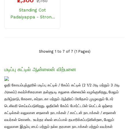
₹2,300
₹2,750
Standing Cot
Padaiyappa - Strong
Nylon Wire And
Straight Steel Frames
Showing 1 to 7 of 7 (1 Pages)
மடிப்பு கட்டில் ஆன்லைன் விற்பனை
ஓதி கோயம்புத்தூரில் மடிப்பு கட்டில் / கேம்ப் கட்டில் (2 1/2 அடி மற்றும் 3 அடி
அகலம்) கவர்ச்சிகரமான தள்ளுபடி சலுகை விலையில் வழங்குகிறது, மேலும்
தமிழ்நாடு, கேரளா, கர்நாடகா மற்றும் ஆந்திரப் பிரதேசம் முழுவதும் டோர்
டெலிவரி செய்யப்படுகிறது. ஓதியின் கேம்ப் போர்ட்டபிள் மெட்டல் ஒற்றை
கட்டில்கள் வலுவான நைலான் நாடாக்கள் / காட்டன் நாடாக்கள் / நைலான்
வயர்கள் கொண்ட உயர்தர ஸ்டீல் பைப்பால் தயாரிக்கப்படுகின்றன, மேலும்
வலுவான இரும்பு பைப் மற்றும் நல்ல தரமான நாடாக்கள் மற்றும் வயர்கள்